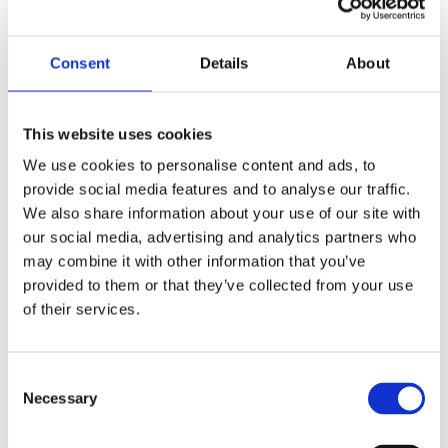
Skicka ett säkert meddelande här eller ring oss
så hjälper vi er!
Consent
Details
About
This website uses cookies
We use cookies to personalise content and ads, to
provide social media features and to analyse our traffic.
We also share information about your use of our site with
our social media, advertising and analytics partners who
may combine it with other information that you’ve
provided to them or that they’ve collected from your use
BYT TILL BARNLOGOPEDERNA
of their services.
Consent
Necessary
Selection
Bor du
utanför Skåne
och vill boka in utredning av
dyslexi och eller språk hos Barnlogopederna?