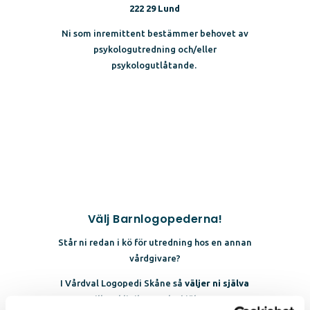
222 29 Lund
Ni som inremittent bestämmer behovet av
psykologutredning och/eller
psykologutlåtande.
Välj Barnlogopederna!
Står ni redan i kö för utredning hos en annan
vårdgivare?
I Vårdval Logopedi Skåne så
väljer ni själva
vilken klinik som ska hjälpa er.